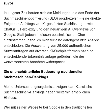
KI-
zuvor
Suchmaschinen
immer
In jüngster Zeit häufen sich die Meldungen, die das Ende der
noch
wichtig
Suchmaschinenoptimierung (SEO) prophezeien – eine direkte
Folge des Aufstiegs von KI-gestützten Suchlösungen wie
ChatGPT, Perplexity und den neuartigen AI Overviews von
Google. Statt jedoch in diesen pessimistischen Chor
einzustimmen, habe ich mich für eine datengestützte Analyse
entschieden. Die Auswertung von 25.000 authentischen
Nutzeranfragen auf diversen KI-Suchplattformen hat eine
entscheidende Erkenntnis zutage gefördert, die der
weitverbreiteten Annahme widerspricht.
Die unerschütterliche Bedeutung traditioneller
Suchmaschinen-Rankings
Meine Untersuchungsergebnisse zeigen klar: Klassische
Suchmaschinen-Rankings haben weiterhin erheblichen
Einfluss.
Wer mit seiner Webseite bei Google in den traditionellen