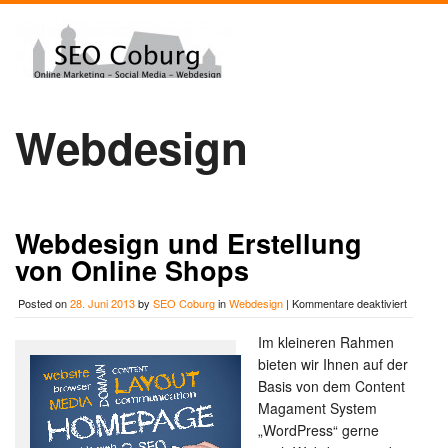
Webdesign
Webdesign und Erstellung
von Online Shops
für
Posted on
28. Juni 2013
by
SEO Coburg
in
Webdesign
|
Kommentare deaktiviert
Webdesi
und
Im kleineren Rahmen
Erstellu
bieten wir Ihnen auf der
von
Online
Basis von dem Content
Shops
Magament System
„WordPress“ gerne